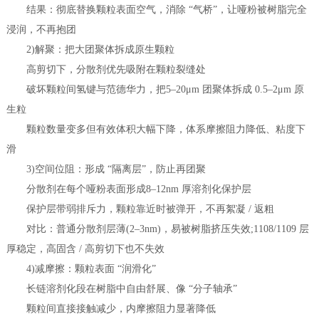
结果：彻底替换颗粒表面空气，消除 “气桥”，让哑粉被树脂完全
浸润，不再抱团
2)解聚：把大团聚体拆成原生颗粒
高剪切下，分散剂优先吸附在颗粒裂缝处
破坏颗粒间氢键与范德华力，把5–20μm 团聚体拆成 0.5–2μm 原
生粒
颗粒数量变多但有效体积大幅下降，体系摩擦阻力降低、粘度下
滑
3)空间位阻：形成 “隔离层”，防止再团聚
分散剂在每个哑粉表面形成8–12nm 厚溶剂化保护层
保护层带弱排斥力，颗粒靠近时被弹开，不再絮凝 / 返粗
对比：普通分散剂层薄(2–3nm)，易被树脂挤压失效;1108/1109 层
厚稳定，高固含 / 高剪切下也不失效
4)减摩擦：颗粒表面 “润滑化”
长链溶剂化段在树脂中自由舒展、像 “分子轴承”
颗粒间直接接触减少，内摩擦阻力显著降低