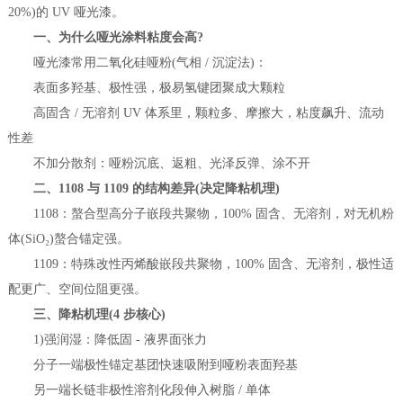
20%)的 UV 哑光漆。
一、为什么哑光涂料粘度会高?
哑光漆常用二氧化硅哑粉(气相 / 沉淀法)：
表面多羟基、极性强，极易氢键团聚成大颗粒
高固含 / 无溶剂 UV 体系里，颗粒多、摩擦大，粘度飙升、流动
性差
不加分散剂：哑粉沉底、返粗、光泽反弹、涂不开
二、1108 与 1109 的结构差异(决定降粘机理)
1108：螯合型高分子嵌段共聚物，100% 固含、无溶剂，对无机粉
体(SiO₂)螯合锚定强。
1109：特殊改性丙烯酸嵌段共聚物，100% 固含、无溶剂，极性适
配更广、空间位阻更强。
三、降粘机理(4 步核心)
1)强润湿：降低固 - 液界面张力
分子一端极性锚定基团快速吸附到哑粉表面羟基
另一端长链非极性溶剂化段伸入树脂 / 单体