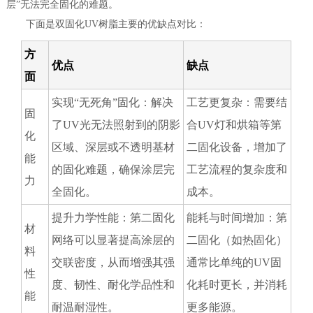
层”无法完全固化的难题。
下面是双固化UV树脂主要的优缺点对比：
方
优点
缺点
面
实现“无死角”固化：解决
工艺更复杂：需要结
固
了UV光无法照射到的阴影
合UV灯和烘箱等第
化
区域、深层或不透明基材
二固化设备，增加了
能
的固化难题，确保涂层完
工艺流程的复杂度和
力
全固化。
成本。
提升力学性能：第二固化
能耗与时间增加：第
材
网络可以显著提高涂层的
二固化（如热固化）
料
交联密度，从而增强其强
通常比单纯的UV固
性
度、韧性、耐化学品性和
化耗时更长，并消耗
能
耐温耐湿性。
更多能源。