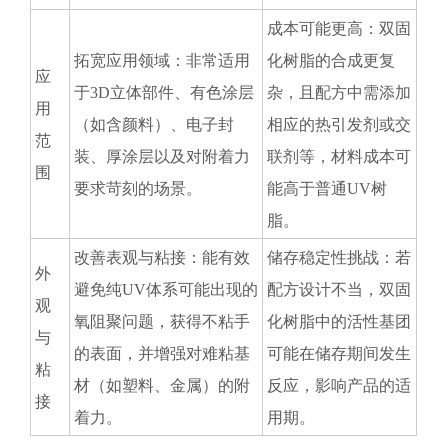
成本可能更高：双固
拓宽应用领域：非常适用
化树脂的合成更复
应
于3D立体部件、有色涂层
杂，且配方中需添加
用
（如含颜料）、电子封
相应的热引发剂或交
范
装、厚涂层以及对附着力
联剂等，材料成本可
围
要求苛刻的场景。
能高于普通UV树
脂。
改善表观与粘接：能有效
储存稳定性挑战：若
外
避免纯UV体系可能出现的
配方设计不当，双固
观
氧阻聚问题，获得不粘手
化树脂中的活性基团
与
的表面，并增强对难粘基
可能在储存期间发生
粘
材（如塑料、金属）的附
反应，影响产品的适
接
着力。
用期。