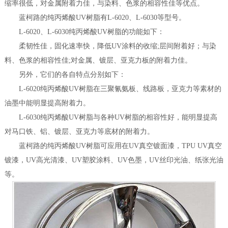
缩率很低，对金属附着力佳，与染料、色浆的相容性佳等优点。
蓝柯路的纯丙烯酸UV树脂有L-6020、L-6030等型号。
L-6020、L-6030纯丙烯酸UV树脂的功能如下：
柔韧性佳，固化速率快，降低UV涂料的收缩;层间附着好；与染
料、色浆的相容性佳;对金属、镀层、亚克力板的附着力佳。
另外，它们的各自特点分别如下：
L-6020纯丙烯酸UV树脂在三聚氰氨板、线路板，亚克力等素材的
油墨中能明显提高附着力。
L-6030纯丙烯酸UV树脂与各种UV树脂的相容性好，能明显提高
对马口铁、铝、镀层、亚克力等底材的附着力。
蓝柯路的纯丙烯酸UV树脂可应用在UV真空镀面漆，TPU UV真空
镀漆，UV高光清漆、UV塑胶涂料、UV色墨，UV丝印光油、纸张光油
等。