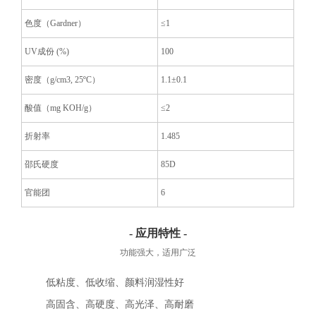
色度（Gardner）
≤1
UV成份 (%)
100
密度（g/cm
3
, 25ºC）
1.1±0.1
酸值（mg KOH/g）
≤2
折射率
1.485
邵氏硬度
85D
官能团
6
- 应用特性 -
功能强大，适用广泛
低粘度、低收缩、颜料润湿性好
高固含、高硬度、高光泽、高耐磨