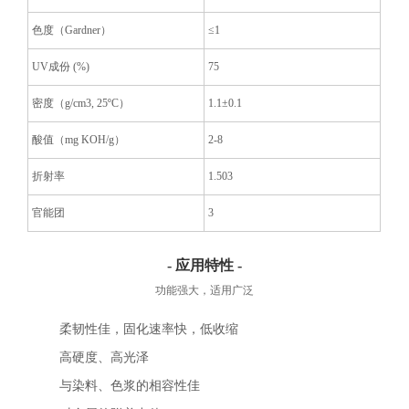
色度（Gardner）
≤1
UV成份 (%)
75
密度（g/cm
3
, 25ºC）
1.1±0.1
酸值（mg KOH/g）
2-8
折射率
1.503
官能团
3
- 应用特性 -
功能强大，适用广泛
柔韧性佳，固化速率快，低收缩
高硬度、高光泽
与染料、色浆的相容性佳