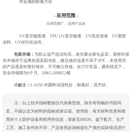
对金属的附着力佳
- 应用范围 -
应用范围广，适用产品多
UV真空镀面漆、TPU UV真空镀漆、UV高光清漆、UV塑胶
涂料、UV丝印光油等。
包装存储：
为防止该产品活性高，发生聚合胶化反应，请密封保
存并储存于远离热源及阳光处，建议储存温度不高于30℃，未使用完
的产品需及时密封保存，不可敞口存放。在25℃常温，通风情况下，
安全存储期为6个月。20KG/200KG/桶
小贴士：
L-6350 对颜料润湿性好，附着好，流平好。
注：以上技术指标数据仅代表典型值。除非有明确的书面同
意，不能认定为材料的指标或保证值。使用前，有关材料危害和推
荐的个人防护设备和程序的信息，请参见MSDS。鉴于配方、生产
工艺、施工条件的不同，产品使用必须根据生产者的实际情况进行