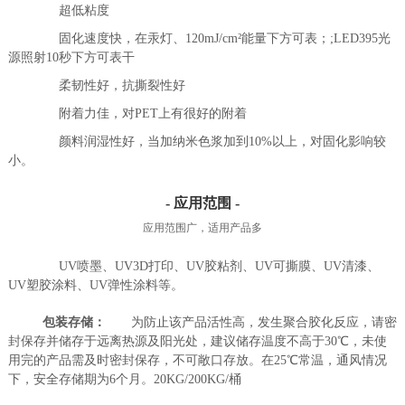
超低粘度
固化速度快，在汞灯、120mJ/cm²能量下方可表；;LED395光
源照射10秒下方可表干
柔韧性好，抗撕裂性好
附着力佳，对PET上有很好的附着
颜料润湿性好，当加纳米色浆加到10%以上，对固化影响较
小。
- 应用范围 -
应用范围广，适用产品多
UV喷墨、UV3D打印、UV胶粘剂、UV可撕膜、UV清漆、
UV塑胶涂料、UV弹性涂料等。
包装存储：
为防止该产品活性高，发生聚合胶化反应，请密
封保存并储存于远离热源及阳光处，建议储存温度不高于30℃，未使
用完的产品需及时密封保存，不可敞口存放。在25℃常温，通风情况
下，安全存储期为6个月。20KG/200KG/桶