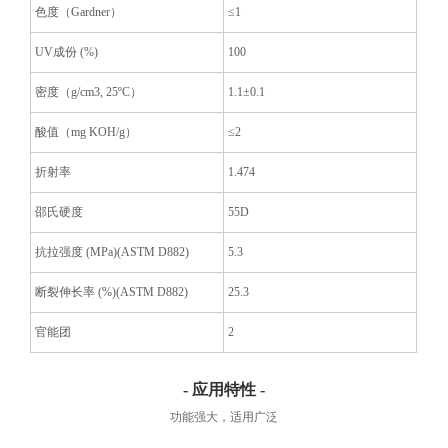
色度（Gardner）
≤1
UV成份 (%)
100
密度（g/cm
3
, 25ºC）
1.1±0.1
酸值（mg KOH/g）
≤2
折射率
1.474
邵氏硬度
55D
抗拉强度 (MPa)(ASTM D882)
5.3
断裂伸长率 (%)(ASTM D882)
25.3
官能团
2
- 应用特性 -
功能强大，适用广泛