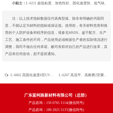
小贴士：
L-6211 超低粘度、加色性好、固化速度快、低气味。
注：以上技术指标数据仅代表典型值。除非有明确的书面同
意，不能认定为材料的指标或保证值。使用前，有关材料危害和推
荐的个人防护设备和程序的信息，请参见MSDS。鉴于配方、生产
工艺、施工条件的不同，产品使用必须根据生产者的实际情况进行
调整，我司不做出任何承诺。敝司有权对自己的产品进行改革，其
产品有任何改动，恕不提前通知。
L-6602 高固化速度6官UV聚氨酯 PVC塑胶基材 UV高光清漆 UV塑胶涂料 木器UV 纸张UV UV丝印光油 UV真空镀面漆 UV全固含油墨
L-6207 高流平、高耐磨2官聚氨酯 UV保护清漆 UV胶粘剂 UV转移胶 UV加硬液 UV3D打印 弹性UV涂料 真空镀UV涂料
广东蓝柯路新材料有限公司（总部）
产品咨询：150 0765 1114(微信同号)
产品咨询：189 2925 5137(微信同号)