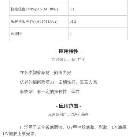
抗拉强度 (MPa)(ASTM D882)
5.1
断裂伸长率 (%)(ASTM D882)
61.2
官能团
2
- 应用特性 -
功能强大，适用广泛
在各类塑胶基材上附着力好
优异的层间附着力、柔韧性好、遮盖力高
低收缩、有一定的拉伸性、弹性
- 应用范围 -
应用范围广，适用产品多
广泛用于真空镀底面漆、UV甲油胶底胶、彩胶、UV油墨、
UV塑胶上罩光等。