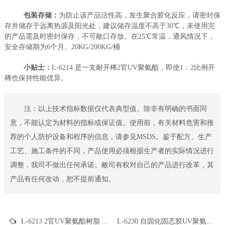
包装存储：
为防止该产品活性高，发生聚合胶化反应，请密封保
存并储存于远离热源及阳光处，建议储存温度不高于30℃，未使用完
的产品需及时密封保存，不可敞口存放。在25℃常温，通风情况下，
安全存储期为6个月。20KG/200KG/桶
小贴士：
L-6214 是一支耐开稀2官UV聚氨酯，即使1：2比例开
稀也保持性能优异。
注：以上技术指标数据仅代表典型值。除非有明确的书面同
意，不能认定为材料的指标或保证值。使用前，有关材料危害和推
荐的个人防护设备和程序的信息，请参见MSDS。鉴于配方、生产
工艺、施工条件的不同，产品使用必须根据生产者的实际情况进行
调整，我司不做出任何承诺。敝司有权对自己的产品进行改革，其
产品有任何改动，恕不提前通知。
L-6213 2官UV聚氨酯树脂 UV可撕膜 UV清漆 UV塑胶涂料 UV弹性涂料 UV3D打印
L-6230 自固化固态胶UV聚氨酯 UV粘合胶 电子元件UV胶 UV结构胶 UV定型胶 甲油胶底胶