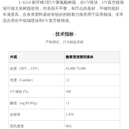
L-6214 耐开稀2官UV聚氨酯树脂，在UV喷涂，UV真空镀领
域可做主体树脂使用，对表面不平整，有凹点的基材，平铺性能好，
丰满度高，在各类塑料基材有较好的附着力推荐用于应用领域。非常
适合用在中低端喷涂和UV真空镀领域。
- 技术指标 -
严格测试，只为精益求精
外观
微黄澄清透明液体
粘度（60ºC，CPS）
45,000-75,000
色度（Gardner）
≤2
UV成份 (%)
100
酸值（mg KOH/g）
≤1
折射率
1.479
邵氏硬度
66A