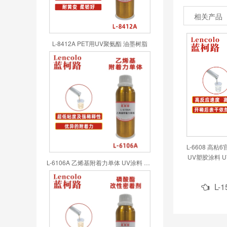
相关产品
L-8412A PET用UV聚氨酯 油墨树脂
L-6608 高
UV塑胶涂料 
L-6106A 乙烯基附着力单体 UV涂料 UV喷墨 UV油墨 UV胶粘剂
油 UV丝
L-