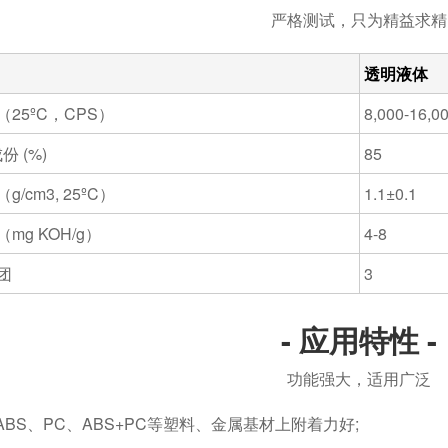
严格测试，只为精益求精
透明液体
（25ºC，CPS）
8,000-16,0
份 (%)
85
g/cm
3
, 25ºC）
1.1±0.1
mg KOH/g）
4-8
团
3
- 应用特性 -
功能强大，适用广泛
S、PC、ABS+PC等塑料、金属基材上附着力好;