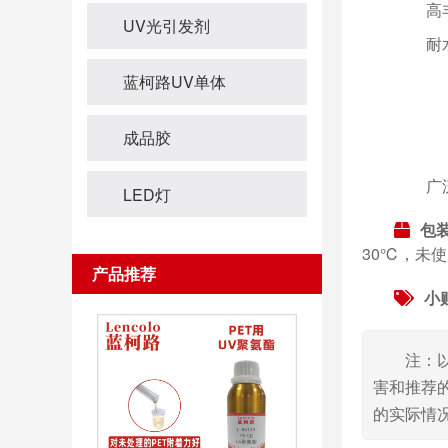
高丰满
UV光引发剂
耐水煮
蓝柯路UV单体
成品胶
广泛用
LED灯
包
30℃，未使
产品推荐
小
注：
害和推荐
的实际情