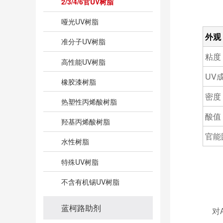
2/3/4/6官UV树脂
哑光UV树脂
外观
准分子UV树脂
粘度
高性能UV树脂
UV成
橡胶漆树脂
密度（
热塑性丙烯酸树脂
酸值（
羟基丙烯酸树脂
官能
水性树脂
特殊UV树脂
不含有机锡UV树脂
蓝柯路助剂
对AB