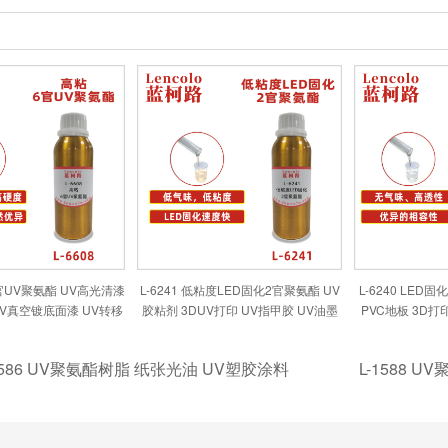
粘6官UV聚氨酯 UV高光清漆
L-6241 低粘度LED固化2官聚氨酯 UV
L-6240 LED
UV真空镀底面漆 UV转移
胶粘剂 3DUV打印 UV指甲胶 UV油墨
PVC地板 3D打
印油墨 UV胶印油墨
高环保要求
UV
1586 UV聚氨酯树脂 纸张光油 UV塑胶涂料