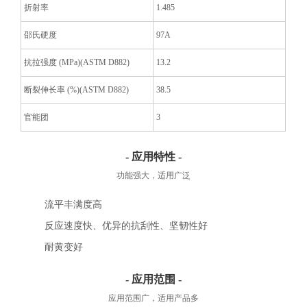
折射率
1.485
邵氏硬度
97A
抗拉强度 (MPa)(ASTM D882)
13.2
断裂伸长率 (%)(ASTM D882)
38.5
官能团
3
- 应用特性 -
功能强大，适用广泛
流平丰满度高
反应速度快、优异的抗刮性、坚韧性好
耐黄变好
- 应用范围 -
应用范围广，适用产品多