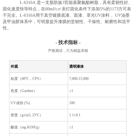
L-6316A 是一支脂肪族3官能基聚氨酯树脂，具有柔韧性好、
固化速度快等特点，在60mJ/c㎡汞灯固化条件下添加5%的
1173
方可表
干完全。L-6316A用于真空镀膜底漆、面漆、罩光UV涂料 、UV油墨
及甲油胶体系中，可明显提升漆膜的坚韧性、干燥性、耐磨性和流平
性。
- 技术指标 -
严格测试，只为精益求精
外观
透明液体
粘度（60ºC，CPS）
7,000-15,000
色度（Gardner）
≤1
UV成份 (%)
100
密度（g/cm
3
, 25ºC）
1.1±0.1
酸值（mg KOH/g）
≤1