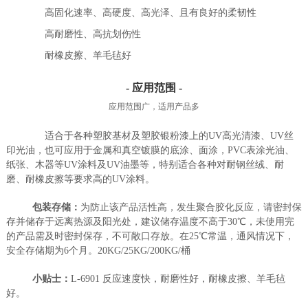
高固化速率、高硬度、高光泽、且有良好的柔韧性
高耐磨性、高抗划伤性
耐橡皮擦、羊毛毡好
- 应用范围 -
应用范围广，适用产品多
适合于各种塑胶基材及塑胶银粉漆上的UV高光清漆、UV丝
印光油，也可应用于金属和真空镀膜的底涂、面涂，PVC表涂光油、
纸张、木器等UV涂料及UV油墨等，特别适合各种对耐钢丝绒、耐
磨、耐橡皮擦等要求高的UV涂料。
包装存储：
为防止该产品活性高，发生聚合胶化反应，请密封保
存并储存于远离热源及阳光处，建议储存温度不高于30℃，未使用完
的产品需及时密封保存，不可敞口存放。在25℃常温，通风情况下，
安全存储期为6个月。20KG/25KG/200KG/桶
小贴士：
L-6901 反应速度快，耐磨性好，耐橡皮擦、羊毛毡
好。