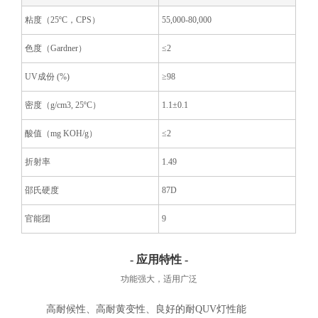
粘度（25ºC，CPS）
55,000-80,000
色度（Gardner）
≤2
UV成份 (%)
≥98
密度（g/cm
3
, 25ºC）
1.1±0.1
酸值（mg KOH/g）
≤2
折射率
1.49
邵氏硬度
87D
官能团
9
- 应用特性 -
功能强大，适用广泛
高耐候性、高耐黄变性、良好的耐QUV灯性能