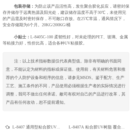
包装存储：
为防止该产品活性高，发生聚合胶化反应，请密封保
存并储存于远离热源及阳光处，建议储存温度不高于30℃，未使用完
的产品需及时密封保存，不可敞口存放。在25℃常温，通风情况下，
安全存储期为6个月。20KG/200KG/桶
小贴士：
L-8405C-100 柔韧性好，对未处理的PET、玻璃、金属
等粘接力好，性价比高，适合各种UV粘接胶。
注：以上技术指标数据仅代表典型值。除非有明确的书面同
意，不能认定为材料的指标或保证值。使用前，有关材料危害和推
荐的个人防护设备和程序的信息，请参见MSDS。鉴于配方、生产
工艺、施工条件的不同，产品使用必须根据生产者的实际情况进行
调整，我司不做出任何承诺。敝司有权对自己的产品进行改革，其
产品有任何改动，恕不提前通知。
L-8407 通用型粘合胶UV树脂 UV覆合胶 UV粘合胶 电子元件UV胶 UV固定胶
L-8407A 粘合胶UV树脂 覆合胶 UV粘合胶 UV压敏胶