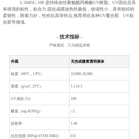
L-8405C-100 是特殊改性聚氨酯丙烯酸UV树脂。UV固化后具
有很强的粘性，粘合力;固化成膜放热性极低，收缩性小，具有较好的
柔韧性，附着力好，性价比高等特点;推荐用在各种UV覆合胶、UV粘
合胶等领域。
- 技术指标 -
严格测试，只为精益求精
外观
无色或微黄透明液体
粘度（60ºC，CPS）
10,000-20,000
密度（g/cm³, 25ºC）
1.1±0.1
UV成份 (%)
100
酸值（mg KOH/g）
≤2
折射率
1.46
抗拉强度 (MPa)(ASTM D882)
0.8