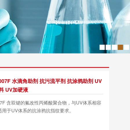
o 3007F 水滴角助剂 抗污流平剂 抗涂鸦助剂 UV
料 UV加硬液
 3007F 含双键的氟改性丙烯酸聚合物，与UV体系相容
适用于UV体系的抗涂鸦抗指纹要求。