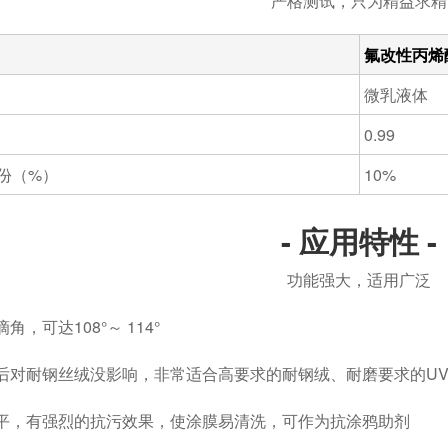
严格测试，只为精益求精
氟改性丙烯
微乳液体
0.99
份（%）
10%
- 应用特性 -
功能强大，适用广泛
角，可达108°～ 114°
后对耐钢丝绒没影响，非常适合高要求的耐钢绒、耐磨要求的UV
平，有强烈的抗污效果，使涂膜易清洗，可作为抗涂鸦助剂