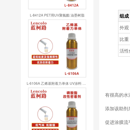
L-8412A PET用UV聚氨酯 油墨树脂
组成
外观
比重
活性
L-6106A 乙烯基附着力单体 UV涂料 UV喷墨 UV油墨 UV胶粘剂
有很高的水滴
添加该助剂
促进涂膜流