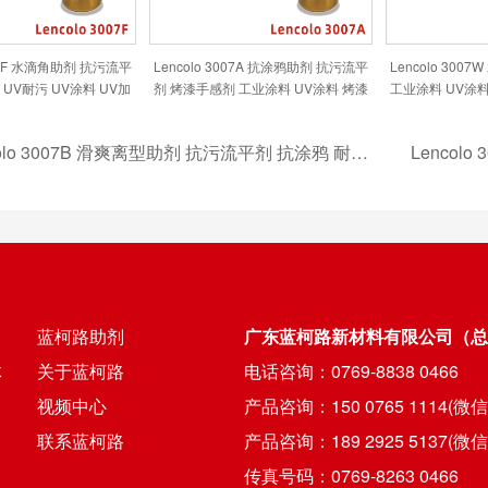
007F 水滴角助剂 抗污流平
Lencolo 3007A 抗涂鸦助剂 抗污流平
Lencolo 30
UV耐污 UV涂料 UV加
剂 烤漆手感剂 工业涂料 UV涂料 烤漆
工业涂料 UV涂料
硬液
地板涂料 抗污涂料
涂料
 3007B 滑爽离型助剂 抗污流平剂 抗涂鸦 耐污 抗指纹 工业涂料 UV涂料 UV离型涂料 手感UV 功能膜材处理
蓝柯路助剂
广东蓝柯路新材料有限公司（总
体
关于蓝柯路
电话咨询：0769-8838 0466
视频中心
产品咨询：150 0765 1114(微
联系蓝柯路
产品咨询：189 2925 5137(微
传真号码：0769-8263 0466