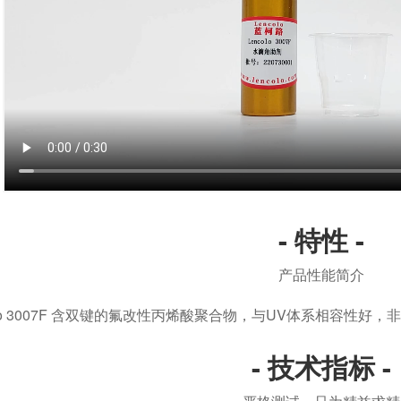
- 特性 -
产品性能简介
colo 3007F 含双键的氟改性丙烯酸聚合物，与UV体系相容性
- 技术指标 -