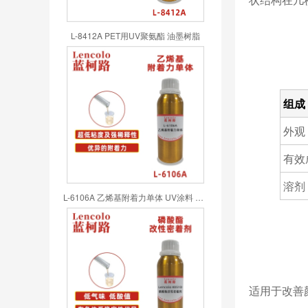
L-8412A PET用UV聚氨酯 油墨树脂
组成
外观
有效
溶剂
L-6106A 乙烯基附着力单体 UV涂料 UV喷墨 UV油墨 UV胶粘剂
适用于改善