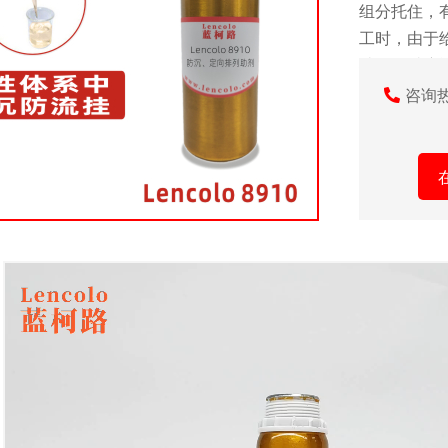
组分托住，
工时，由于给
破坏，黏度
网状结构在
咨询
体，易添加也