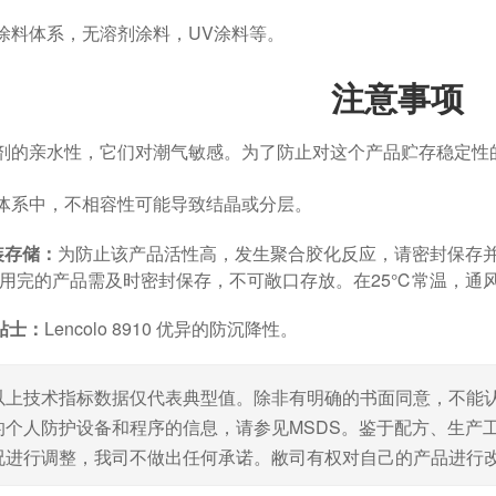
涂料体系，无溶剂涂料，UV涂料等。
注意事项
剂的亲水性，它们对潮气敏感。为了防止对这个产品贮存稳定性
体系中，不相容性可能导致结晶或分层。
装存储：
为防止该产品活性高，发生聚合胶化反应，请密封保存
使用完的产品需及时密封保存，不可敞口存放。在25℃常温，通风情
贴士：
Lencolo 8910 优异的防沉降性。
以上技术指标数据仅代表典型值。除非有明确的书面同意，不能
的个人防护设备和程序的信息，请参见MSDS。鉴于配方、生产
况进行调整，我司不做出任何承诺。敝司有权对自己的产品进行