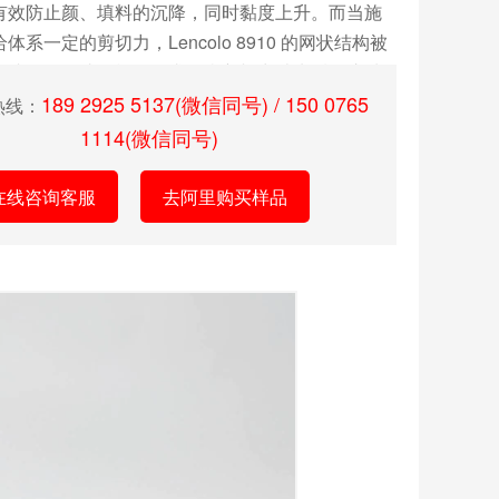
有效防止颜、填料的沉降，同时黏度上升。而当施
体系一定的剪切力，Lencolo 8910 的网状结构被
迅速下降，达到施工要求。当剪切力消失后，这种
几秒内便可建立，从而防止了漆膜的流挂。它是液
189 2925 5137(微信同号) / 150 0765
热线：
可后添加，防流挂···
1114(微信同号)
在线咨询客服
去阿里购买样品