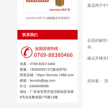
最适用于中
Lencolo 4051D 磷酸酯改性密着剂
联系我们
合适的极性
加。
建议开稀溶剂
传真：0769-8263 0466
b、醋酸
客服：18929255137(微信同号)
阿里店铺：https://lencolo.1688.com
邮箱：lencolo@qq.com
添加量： 防沉
Q Q：2264608088
地址：广东省东莞市道滘镇创意东路
8号东实数智园1号楼12楼