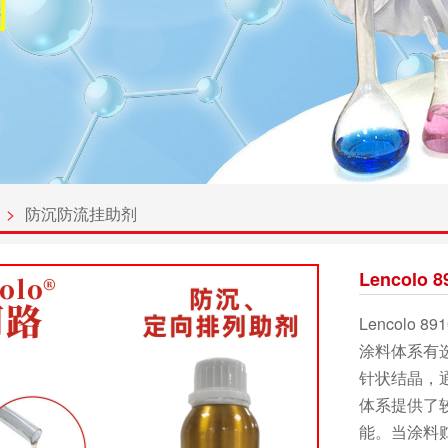
>
防沉防流挂助剂
Lencol
Lencol
涂料体系有
针状结晶，
体系提供了
能。当涂料贮