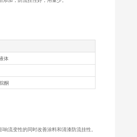
液体
咯烷酮
影响流变性的同时改善涂料和清漆防流挂性。