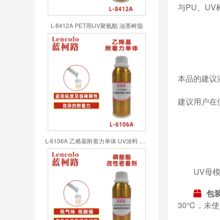
与PU、U
L-8412A PET用UV聚氨酯 油墨树脂
本品的建议添
建议用户在
L-6106A 乙烯基附着力单体 UV涂料 UV喷墨 UV油墨 UV胶粘剂
UV母
包
30℃，未