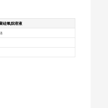
聚硅氧烷溶液
体