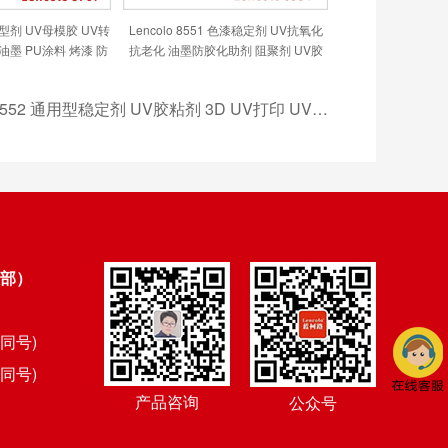
7 离型剂 UV母模胶 UV转
Lencolo 8551 色漆稳定剂 UV抗氧化
油墨 PU涂料 烤漆 防
抗老化 油墨防胶化助剂 阻聚剂 UV胶
粘连
粘剂 3D UV打印 UV指甲油 UV油墨
UV涂料
Lencolo 8552 通用型稳定剂 UV胶粘剂 3D UV打印 UV指甲油 UV丝印油墨 UV涂料 UV柔印 UV喷墨 UV辊涂涂布 UV喷涂
部）
信同号)
信同号)
产品咨询
公众号