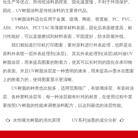
化生产等优点。而传统涂料易挥发、固化速度慢，不利于环境保护。
因此，UV树脂涂料是传统涂料的主要替代品。
UV树脂涂料适合应用于金属、玻璃、陶瓷、密度板、PC、PVC、
ABS、PMMA、PET/TAC等薄膜等材料表面，固化后表面硬度高，耐
污性能好，可以直接擦拭到材料表面，牢固度好，防水防紫外线。
我们都知道打印机打印图案，要对原料进行外表处理，也即是在
原料外表喷一层外表处理剂(涂层)。 其实外表处理剂(涂层)就叫做UV
树脂涂层，用来提高图案的附着力，使其可以长时间的固化在承印物
的表面。并且UV树脂涂层是一种透明的液体，用来提高uv墨水在图案
上的附着力的，使得图案显示更清晰。
UV树脂的种类也比较多，适用范围很广，有玻璃涂层、有瓷砖涂
层、各种塑料涂层等，每一种涂层都有针对的材质，在使用过程中需
要按照UV树脂的性能来调整涂料配方，以达到最优的涂层性能。
水性哑光树脂的消光原理
UV系列油墨的成分分析