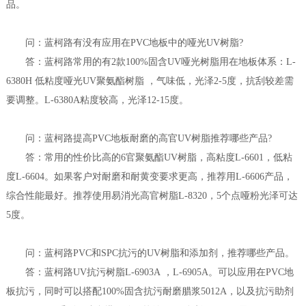
品。
问：蓝柯路有没有应用在PVC地板中的哑光UV树脂?
答：蓝柯路常用的有2款100%固含UV哑光树脂用在地板体系：L-
6380H 低粘度哑光UV聚氨酯树脂 ，气味低，光泽2-5度，抗刮较差需
要调整。L-6380A粘度较高，光泽12-15度。
问：蓝柯路提高PVC地板耐磨的高官UV树脂推荐哪些产品?
答：常用的性价比高的6官聚氨酯UV树脂，高粘度L-6601，低粘
度L-6604。如果客户对耐磨和耐黄变要求更高，推荐用L-6606产品，
综合性能最好。推荐使用易消光高官树脂L-8320，5个点哑粉光泽可达
5度。
问：蓝柯路PVC和SPC抗污的UV树脂和添加剂，推荐哪些产品。
答：蓝柯路UV抗污树脂L-6903A ，L-6905A。可以应用在PVC地
板抗污，同时可以搭配100%固含抗污耐磨腊浆5012A，以及抗污助剂