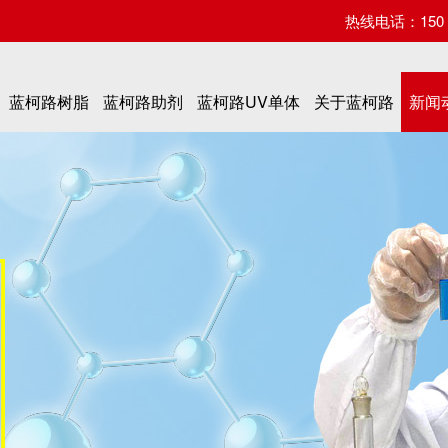
热线电话：150 07
蓝柯路树脂
蓝柯路助剂
蓝柯路UV单体
关于蓝柯路
新闻