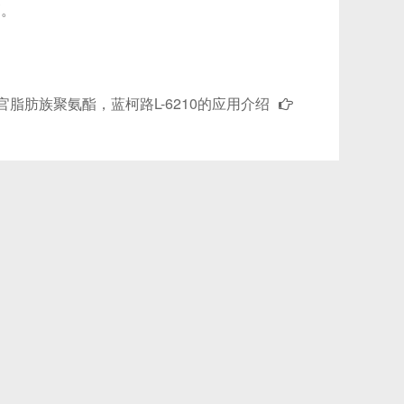
高。
官脂肪族聚氨酯，蓝柯路L-6210的应用介绍