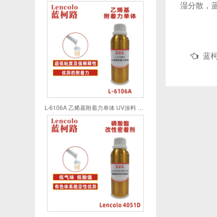
湿分散，蓝
蓝
L-6106A 乙烯基附着力单体 UV涂料 UV喷墨 UV油墨 UV胶粘剂