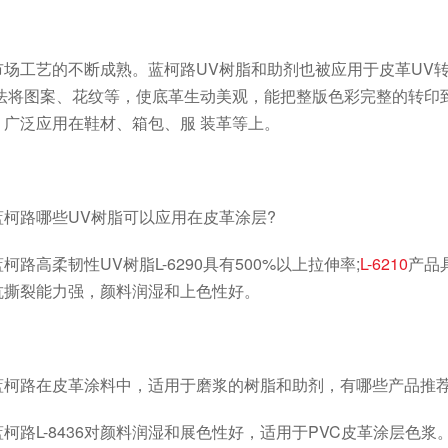
工艺的不断成熟。蓝柯路UV树脂和助剂也被应用于皮革UV转
方法将图案、花纹等，使底革生动美观，能把整版色彩完整的转印
，广泛应用在鞋材、箱包、服 装革等上。
路哪些UV树脂可以应用在皮革涂层?
高柔韧性UV树脂L-6290具有500%以上拉伸率;
L-6210
产品具
抗撕裂能力强，颜料润湿和上色性好。
路在皮革涂料中，适用于磨浆的树脂和助剂，有哪些产品推荐
L-8436对颜料润湿和展色性好，适用于PVC皮革涂层色浆。蓝柯