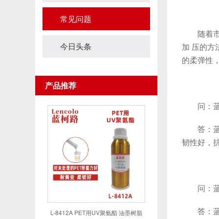
常见问题
随着市场
今日头条
加 压的
的柔弹性
产品推荐
问：蓝柯
答：蓝柯路
韧性好，
问：蓝柯
答：蓝柯路
L-8412A PET用UV聚氨酯 油墨树脂