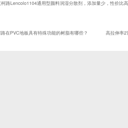
柯路Lencolo1104通用型颜料润湿分散剂，添加量少，性价比
柯路在PVC地板具有特殊功能的树脂有哪些？
高拉伸率2