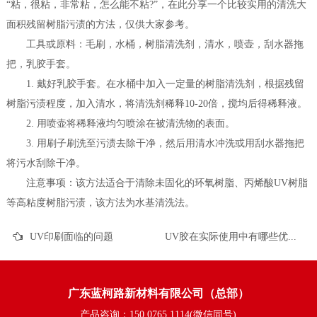
“粘，很粘，非常粘，怎么能不粘?”，在此分享一个比较实用的清洗大
面积残留树脂污渍的方法，仅供大家参考。
工具或原料：毛刷，水桶，树脂清洗剂，清水，喷壶，刮水器拖
把，乳胶手套。
1. 戴好乳胶手套。在水桶中加入一定量的树脂清洗剂，根据残留
树脂污渍程度，加入清水，将清洗剂稀释10-20倍，搅均后得稀释液。
2. 用喷壶将稀释液均匀喷涂在被清洗物的表面。
3. 用刷子刷洗至污渍去除干净，然后用清水冲洗或用刮水器拖把
将污水刮除干净。
注意事项：该方法适合于清除未固化的环氧树脂、丙烯酸UV树脂
等高粘度树脂污渍，该方法为水基清洗法。
UV印刷面临的问题
UV胶在实际使用中有哪些优势？
广东蓝柯路新材料有限公司（总部）
产品咨询：150 0765 1114(微信同号)