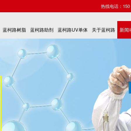
热线电话：150 07
蓝柯路树脂
蓝柯路助剂
蓝柯路UV单体
关于蓝柯路
新闻