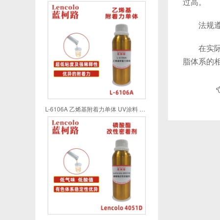
过高。
法规遵从
在实际应
脂体系的
L-6106A 乙烯基附着力单体 UV涂料 UV喷墨 UV油墨 UV胶粘剂