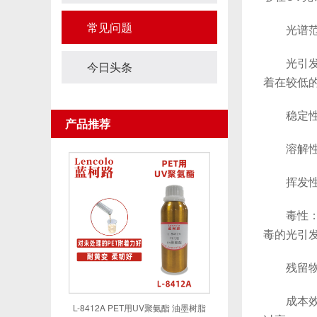
常见问题
光谱范围
光引发效
今日头条
着在较低
稳定性：
产品推荐
溶解性：
挥发性：
毒性：对
毒的光引
残留物影
成本效益
L-8412A PET用UV聚氨酯 油墨树脂