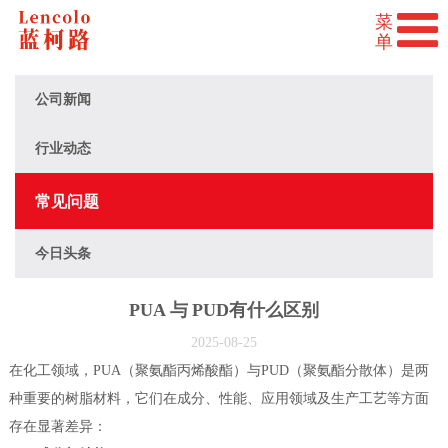
公司新闻
行业动态
常见问题
今日头条
PUA 与 PUD有什么区别
2025-08-25
在化工领域，PUA（聚氨酯丙烯酸酯）与PUD（聚氨酯分散体）是两
种重要的树脂材料，它们在成分、性能、应用领域及生产工艺等方面
存在显著差异：