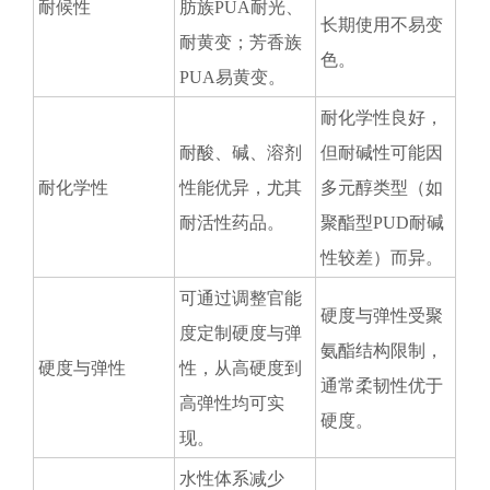
耐候性
肪族PUA耐光、
长期使用不易变
耐黄变；芳香族
色。
PUA易黄变。
耐化学性良好，
耐酸、碱、溶剂
但耐碱性可能因
耐化学性
性能优异，尤其
多元醇类型（如
耐活性药品。
聚酯型PUD耐碱
性较差）而异。
可通过调整官能
硬度与弹性受聚
度定制硬度与弹
氨酯结构限制，
硬度与弹性
性，从高硬度到
通常柔韧性优于
高弹性均可实
硬度。
现。
水性体系减少