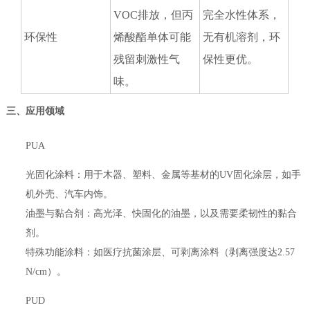
VOC排放，但丙
完全水性体系，
环保性
烯酸酯单体可能
无有机溶剂，环
残留刺激性气
保性更优。
味。
三、应用领域
PUA
光固化涂料：用于木器、塑料、金属等基材的UV固化涂层，如手
机外壳、汽车内饰。
油墨与黏合剂：高光泽、快固化的油墨，以及需要柔韧性的黏合
剂。
特殊功能涂料：如医疗抗菌涂层、可剥离涂料（剥离强度达2.57
N/cm）。
PUD