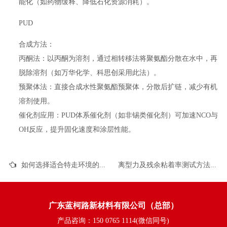
能化（如药物缓释、降低石化资源消耗）。
PUD
合成方法：
丙酮法：以丙酮为溶剂，通过相转移法将聚氨酯分散在水中，再
脱除溶剂（如万华化学、科思创采用此法）。
预聚体法：直接合成水性聚氨酯预聚体，分散后扩链，减少有机
溶剂使用。
催化剂应用：PUD体系催化剂（如非锡类催化剂）可加速NCO与
OH反应，提升固化速度和涂层性能。
如何选择适合特走环境的UV压敏胶?
离型力及残余粘着率测试方法
广东蓝柯路新材料有限公司（总部）
产品咨询：150 0765 1114(微信同号)