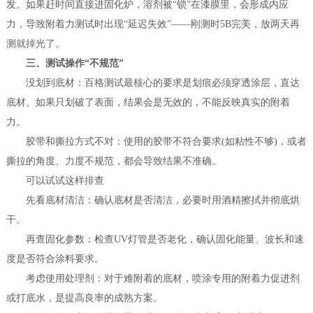
发。如果赶时间直接进固化炉，溶剂被“锁”在漆膜里，会形成内应
力，导致附着力测试时出现“延迟失效”——刚测时5B完美，放两天再
测就掉光了。
三、测试操作“不规范”
没划到底材：百格测试最核心的要求是划痕必须穿透涂层，直达
底材。如果只划破了表面，结果会是无效的，不能反映真实的附着
力。
胶带和撕拉方式不对：使用的胶带不符合要求(如粘性不够)，或者
撕拉的角度、力度不规范，都会导致结果不准确。
可以试试这样排查
先看底材清洁：确认底材是否清洁，必要时用酒精擦拭并彻底烘
干。
再查固化参数：检查UV灯管是否老化，确认固化能量、波长和速
度是否符合涂料要求。
考虑使用处理剂：对于难附着的底材，喷涂专用的附着力促进剂
或打底水，是提高良率的成熟方案。