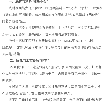
一、底材与涂料“性格不合”
底材表面能太低：像PP、PE这类塑料天生“光滑、惰性”，UV涂料
很难在上面牢固附着。如果测试前没做表面处理(如电晕或火焰处理)，
附着力就会很差。
底材被污染：注塑残留的脱模剂、手上的油污、灰尘等都是隐形
杀手，它们会像一层隔离膜，破坏涂层与底材的结合。
涂料与底材不匹配：有些特殊底材(如PMMA亚克力、CA料、
BMC等)，常规UV漆很难咬合住，需要专门的附着力处理剂(打底涂层)
来架起“桥梁”。
二、固化与工艺参数“翻车”
UV固化“假干”：这是很隐蔽的陷阱。如果固化能量不足、灯管老
化或波长不匹配，可能只是表面干了，内部并没有完全固化，测试一
撕就掉。
漆膜涂得太厚：涂层过厚，紫外线照不透，深层固化不完全，整
个涂层就会很“脆”，在百格测试中容易整片剥离。
流平和干燥时间不足：UV漆喷涂后需要一定的流平时间让溶剂挥