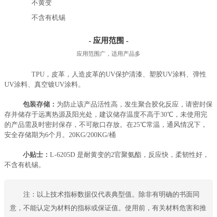
不黄变
不含有机锡
- 应用范围 -
应用范围广，适用产品多
TPU，皮革，人造皮革的UV保护清漆、塑胶UV涂料、弹性
UV涂料、真空镀UV涂料。
包装存储：
为防止该产品活性高，发生聚合胶化反应，请密封保
存并储存于远离热源及阳光处，建议储存温度不高于30℃，未使用完
的产品需及时密封保存，不可敞口存放。在25℃常温，通风情况下，
安全存储期为6个月。20KG/200KG/桶
小贴士：
L-6205D 是耐黄变的2官聚氨酯，反应快，柔韧性好，
不含有机锡。
注：以上技术指标数据仅代表典型值。除非有明确的书面同
意，不能认定为材料的指标或保证值。使用前，有关材料危害和推