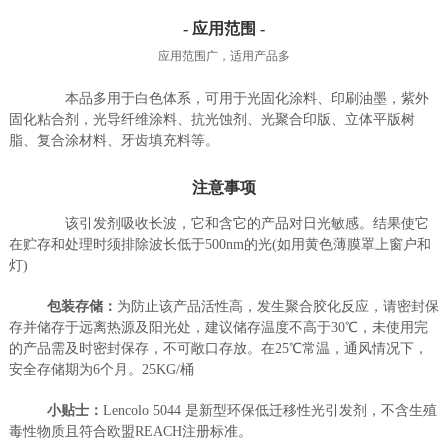
- 应用范围 -
应用范围广，适用产品多
本品多用于白色体系，可用于光固化涂料、印刷油墨，紫外
固化粘合剂，光导纤维涂料、抗光蚀剂、光聚合印版、立体平版树
脂、复合涂材料、牙齿填充料等。
注意事项
该引发剂吸收长波，它和含它的产品对日光敏感。结果使它
在贮存和处理时须排除波长低于500nm的光(如用黄色薄膜罩上窗户和
灯)
包装存储：
为防止该产品活性高，发生聚合胶化反应，请密封保
存并储存于远离热源及阳光处，建议储存温度不高于30℃，未使用完
的产品需及时密封保存，不可敞口存放。在25℃常温，通风情况下，
安全存储期为6个月。25KG/桶
小贴士：
Lencolo 5044 是新型环保低迁移性光引发剂，不含生殖
毒性物质且符合欧盟REACH注册标准。