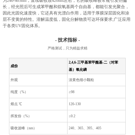
为240-405nm，直续吸收致420nm左右，它的吸收峰较常规引发剂偏
长，经光照后可生成苯甲酰和烷氧基两个自由基，都能引发光聚合，
因此光固化速度快，它还具有光漂白作用，适用于厚膜深层固化和涂
层不变黄的特性。溶解温度低，固化分解物质可达环保要求;广泛应用
于各类UV固化体系。
- 技术指标 -
严格测试，只为精益求精
2,4,6-三甲基苯甲酰基-二（对苯
成份
基）氧化磷
外观
淡黄色细小颗粒
纯度（%）
≥98
熔点 ℃
120-130
挥发份（%）
≤0.2
吸收波峰（nm）
240、365、395、405