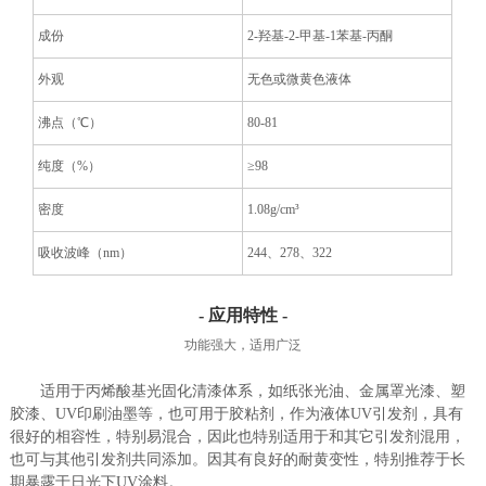
成份
2-羟基-2-甲基-1苯基-丙酮
外观
无色或微黄色液体
沸点（℃）
80-81
纯度（%）
≥98
密度
1.08g/cm³
吸收波峰（nm）
244、278、322
- 应用特性 -
功能强大，适用广泛
适用于丙烯酸基光固化清漆体系，如纸张光油、金属罩光漆、塑
胶漆、UV印刷油墨等，也可用于胶粘剂，作为液体UV引发剂，具有
很好的相容性，特别易混合，因此也特别适用于和其它引发剂混用，
也可与其他引发剂共同添加。因其有良好的耐黄变性，特别推荐于长
期暴露于日光下UV涂料。