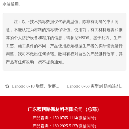
水油通用。
注：以上技术指标数据仅代表典型值。除非有明确的书面同
意，不能认定为材料的指标或保证值。使用前，有关材料危害和推
荐的个人防护设备和程序的信息，请参见MSDS。鉴于配方、生产
工艺、施工条件的不同，产品使用必须根据生产者的实际情况进行
调整，我司不做出任何承诺。敝司有权对自己的产品进行改革，其
产品有任何改动，恕不提前通知。
Lencolo 8710 增硬、耐磨、抗刮伤剂 工业涂料 油墨 单组份塑胶漆 机壳漆 溶剂型涂料
Lencolo 8768 离型剂 防粘连剂 工业 油墨 PU 水性 UV涂料
广东蓝柯路新材料有限公司（总部）
产品咨询：150 0765 1114(微信同号)
产品咨询：189 2925 5137(微信同号)