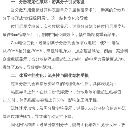
一、分散稳定性破坏：游离分子引发絮凝
当分散剂用量超过颜料表面单分子层包覆需求时，游离的分散剂
分子会形成“次级吸附层”。这一结构变化会导致：
位阻层厚度缩减：实验数据显示，过量分散剂会使位阻层厚度从
最佳8nm缩减至4nm，削弱空间位阻效应，颜料颗粒易重新聚集。
Zeta电位变化：过量阴离子分散剂会压缩双电层，使Zeta电位
从-50mV抬升至-30mV，降低静电斥力，加剧絮凝风险。例如，某涂料
企业数据显示，当分散剂添加量超过3.2%时，静电斥力贡献度从70%
骤降至35%，导致颜料返粗。
二、体系性能劣化：流变性与固化结构受损
过量分散剂会直接改变涂料的物理化学性质，具体表现为：
黏度异常上升：在钛白粉悬浮液中，分散剂添加量超过临界值
2.1%时，体系黏度会突然上升38%，影响施工流平性。
沉降速度加快：炭黑分散实验显示，过量0.5%分散剂会使浆料沉
降速度加快60%，导致储存稳定性下降。
固化网络缺陷：过量分散剂分子可能与固化剂发生竞争反应，改